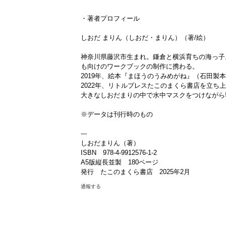
・著者プロフィール
しおだ まりん（しおだ・まりん）（著/絵）
神奈川県藤沢市生まれ。鎌倉と横浜育ちの海っ子
も向けのワークブックの制作に携わる。
2019年、絵本『まほうのうみめがね』（石田製
2022年、リトルプレスたこのまくら書店を立ち
大きなしおだまりの中で水中マスクをつけながら
※データは刊行時のもの
---
しおだまりん（著）
ISBN 978-4-9912576-1-2
A5版縦長並製 180ページ
発行 たこのまくら書店 2025年2月
通報する