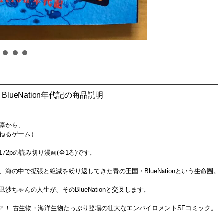
ueNation年代記の商品説明
藻から、
ねるゲーム）
2pの読み切り漫画(全1巻)です。
海の中で拡張と絶滅を繰り返してきた青の王国・BlueNationという生命
ちゃんの人生が、そのBlueNationと交叉します。
っちだ？！ 古生物・海洋生物たっぷり登場の壮大なエンバイロメントSFコミック。