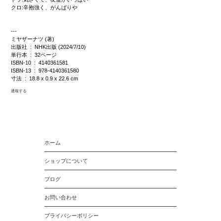
クロ:辛抱強く、がんばりや
---
ミヤザーナツ (著)
出版社 ‏ : ‎ NHK出版 (2024/7/10)
単行本 ‏ : ‎ 32ページ
ISBN-10 ‏ : ‎ 4140361581
ISBN-13 ‏ : ‎ 978-4140361580
寸法 ‏ : ‎ 18.8 x 0.9 x 22.6 cm
通報する
ホーム
ショップについて
ブログ
お問い合わせ
プライバシーポリシー