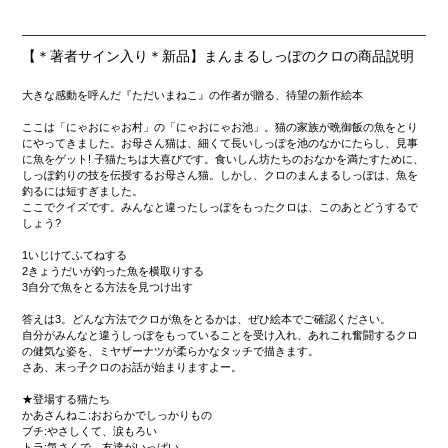
【＊著者サイン入り＊新品】まんまるしっぽのクロの商品説明
大きな感動を呼んだ『ただいまねこ』の作者が贈る、待望の新作絵本
ここは「にゃおにゃお村」の「にゃおにゃお池」。猫の家族が晩御飯の魚をとり
にやってきました。お母さん猫は、細くて長いしっぽを池のなかにたらし、見事
に魚をゲット! 子猫たちは大喜びです。食いしん坊たちのおなかを満たすために、
しっぽ釣りの技を伝授するお母さん猫。しかし、クロのまんまるしっぽは、魚を
釣るには短すぎました。
ここでクイズです。みんなと違ったしっぽをもったクロは、このあとどうするで
しょう?
1いじけてふてねする
2きょうだいが釣った魚を横取りする
3自分で魚をとる方法を見つけ出す
答えは3。どんな方法でクロが魚をとるかは、ぜひ絵本でご確認ください。
自分がみんなと違うしっぽをもっていることを受け入れ、あれこれ奮闘するクロ
の健気な姿を、ミヤザーナツが柔らかなタッチで描きます。
さあ、末っ子クロのお話が始まりますよー。
★登場する猫たち
かあさんねこ:おおらかでしっかりもの
ブチ:やさしくて、涙もろい
トラ:気さくで、友達がいっぱい