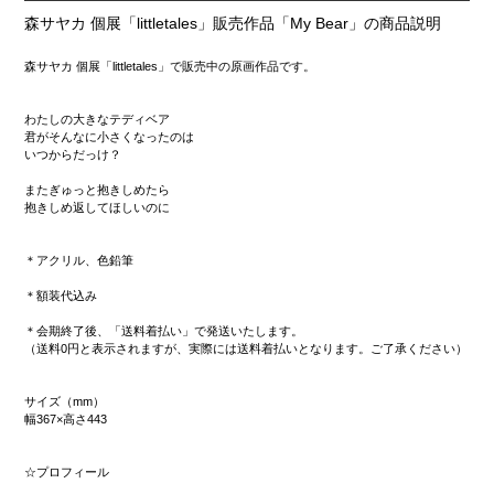
森サヤカ 個展「littletales」販売作品「My Bear」の商品説明
森サヤカ 個展「littletales」で販売中の原画作品です。
わたしの大きなテディベア
君がそんなに小さくなったのは
いつからだっけ？
またぎゅっと抱きしめたら
抱きしめ返してほしいのに
＊アクリル、色鉛筆
＊額装代込み
＊会期終了後、「送料着払い」で発送いたします。
（送料0円と表示されますが、実際には送料着払いとなります。ご了承ください）
サイズ（mm）
幅367×高さ443
☆プロフィール