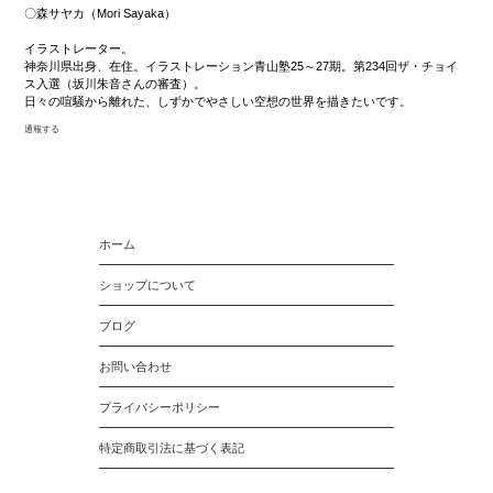
〇森サヤカ（Mori Sayaka）
イラストレーター。
神奈川県出身、在住。イラストレーション青山塾25～27期。第234回ザ・チョイ
ス入選（坂川朱音さんの審査）。
日々の喧騒から離れた、しずかでやさしい空想の世界を描きたいです。
通報する
ホーム
ショップについて
ブログ
お問い合わせ
プライバシーポリシー
特定商取引法に基づく表記