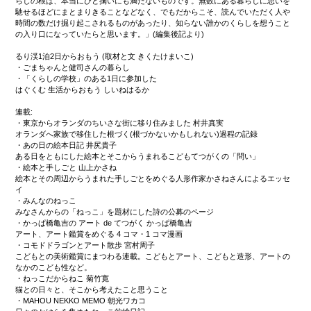
らしの根は、本当にひと掬いにも満たないものです。無数にある暮らしに思いを
馳せるほどにまとまりきることなどなく、でもだからこそ、読んでいただく人や
時間の数だけ掘り起こされるものがあったり、知らない誰かのくらしを想うこと
の入り口になっていたらと思います。」(編集後記より)
るり渓1泊2日からおもう (取材と文 きくたけまいこ)
・ごまちゃんと健司さんの暮らし
・「くらしの学校」のある1日に参加した
はぐくむ 生活からおもう しいねはるか
連載:
・東京からオランダのちいさな街に移り住みました 村井真実
オランダへ家族で移住した根づく(根づかないかもしれない)過程の記録
・あの日の絵本日記 井尻貴子
ある日をともにした絵本とそこからうまれるこどもてつがくの「問い」
・絵本と手しごと 山上かさね
絵本とその周辺からうまれた手しごとをめぐる人形作家かさねさんによるエッセ
イ
・みんなのねっこ
みなさんからの「ねっこ」を題材にした詩の公募のページ
・かっぱ橋亀吉の アート de てつがく かっぱ橋亀吉
アート、アート鑑賞をめぐる 4 コマ・1 コマ漫画
・コモドドラゴンとアート散歩 宮村周子
こどもとの美術鑑賞にまつわる連載。こどもとアート、こどもと造形、アートの
なかのこども性など。
・ねっこだからねこ 菊竹寛
猫との日々と、そこから考えたこと思うこと
・MAHOU NEKKO MEMO 朝光ワカコ