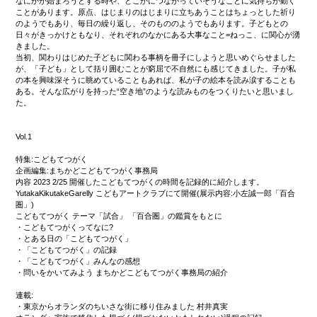
なにかが始まろうとする時や、どこかにつながっていそうなことに気持ちが動く
ことがあります。原点、はじまりのはじまりに立ちあうことはちょっとした祈り
のようでもあり、毎日の繰り返し、そのもののようでもあります。子どもとの
日々がきっかけともなり、それぞれのなかにある大事なこと=ねっこ、に関心が湧
きました。
当初、関わりはじめた子どもに関わる事柄を冊子にしようと思いめぐらせました
が、「子ども」として括り囲むことが窮屈で不自然にも感じてきました。子が私
の本を興味深そうに眺めていることもあれば、私が子の絵本を読み涙することも
ある。そんな広がりを持った“空き地”のような読みものをつくりたいと思いまし
た。
Vol.1
特集:こどもてつがく
企画編集:まちかどこどもてつがく事務局
内容 2023 2/25 開催したこどもてつがくの時間を記録的に紹介します。
YutakaKikutakeGarelly こどもアートクラブにて開催(展示内容:小左誠一郎「百合
圏」)
こどもてつがく テーマ「試合」 「百合圏」の鑑賞をもとに
・こどもてつがくってなに?
・とある日の「こどもてつがく」
・「こどもてつがく」の記録
・「こどもてつがく」みんなの感想
・問いをかいてみよう まちかどこどもてつがく事務局の紹介
連載:
・東京からオランダのちいさな街に移り住みました 村井真実