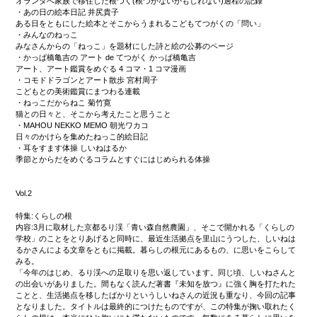
オランダへ家族で移住した根づく(根づかないかもしれない)過程の記録
・あの日の絵本日記 井尻貴子
ある日をともにした絵本とそこからうまれるこどもてつがくの「問い」
・みんなのねっこ
みなさんからの「ねっこ」を題材にした詩と絵の公募のページ
・かっぱ橋亀吉の アート de てつがく かっぱ橋亀吉
アート、アート鑑賞をめぐる 4 コマ・1 コマ漫画
・コモドドラゴンとアート散歩 宮村周子
こどもとの美術鑑賞にまつわる連載
・ねっこだからねこ 菊竹寛
猫との日々と、そこから考えたこと思うこと
・MAHOU NEKKO MEMO 朝光ワカコ
日々のかけらを集めたねっこ的絵日記
・耳をすます体操 しいねはるか
季節とからだをめぐるコラムとすぐにはじめられる体操
Vol.2
特集:くらしの根
内容:3月に取材した京都るり渓「青い森自然農園」、そこで開かれる「くらしの
学校」のことをとりあげると同時に、最近生活拠点を里山にうつした、しいねは
るかさんによる文章をともに掲載。暮らしの根元にあるもの、に思いをこらして
みる。
「今年のはじめ、るり渓への足取りを思い返しています。同じ頃、しいねさんと
の出会いがありました。間もなく読んだ著書『未知を放つ』に強く胸を打たれた
ことと、生活拠点を移したばかりというしいねさんの近況も重なり、今回の記事
となりました。タイトルは最終的につけたものですが、この特集が掬い取れたく