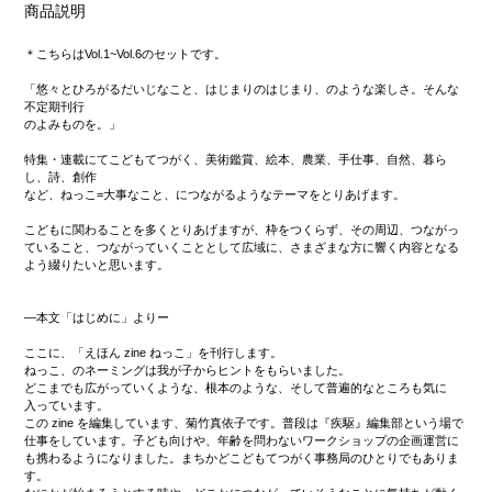
商品説明
＊こちらはVol.1~Vol.6のセットです。
「悠々とひろがるだいじなこと、はじまりのはじまり、のような楽しさ。そんな
不定期刊行
のよみものを。」
特集・連載にてこどもてつがく、美術鑑賞、絵本、農業、手仕事、自然、暮ら
し、詩、創作
など、ねっこ=大事なこと、につながるようなテーマをとりあげます。
こどもに関わることを多くとりあげますが、枠をつくらず、その周辺、つながっ
ていること、つながっていくこととして広域に、さまざまな方に響く内容となる
よう綴りたいと思います。
―本文「はじめに」よりー
ここに、「えほん zine ねっこ」を刊行します。
ねっこ、のネーミングは我が子からヒントをもらいました。
どこまでも広がっていくような、根本のような、そして普遍的なところも気に
入っています。
この zine を編集しています、菊竹真依子です。普段は『疾駆』編集部という場で
仕事をしています。子ども向けや、年齢を問わないワークショップの企画運営に
も携わるようになりました。まちかどこどもてつがく事務局のひとりでもありま
す。