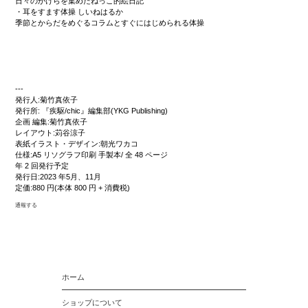
日々のかけらを集めたねっこ的絵日記
・耳をすます体操 しいねはるか
季節とからだをめぐるコラムとすぐにはじめられる体操
---
発行人:菊竹真依子
発行所: 『疾駆/chic』編集部(YKG Publishing)
企画 編集:菊竹真依子
レイアウト:苅谷涼子
表紙イラスト・デザイン:朝光ワカコ
仕様:A5 リソグラフ印刷 手製本/ 全 48 ページ
年 2 回発行予定
発行日:2023 年5月、11月
定価:880 円(本体 800 円 + 消費税)
通報する
ホーム
ショップについて