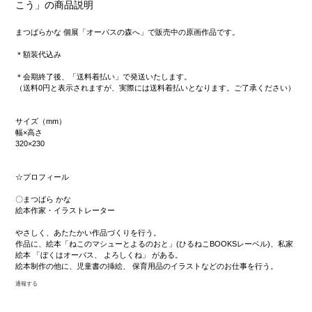
こう」の商品説明
まつばらかな 個展「オーバスの森へ」で販売中の原画作品です。
＊額装代込み
＊会期終了後、「送料着払い」で発送いたします。
（送料0円と表示されますが、実際には送料着払いとなります。ご了承ください）
サイズ（mm）
幅×高さ
320×230
☆プロフィール
〇まつばら かな
絵本作家・イラストレーター
やさしく、あたたかい作品づくりを行う。
作品に、絵本「ねこのマシューとよるのおと」(ひるねこBOOKSレーベル)、私家
絵本 「ぼくはオーバス、 よろしくね」 がある。
絵本制作の他に、児童書の挿絵、 保育用品のイラストなどのお仕事を行う。
通報する