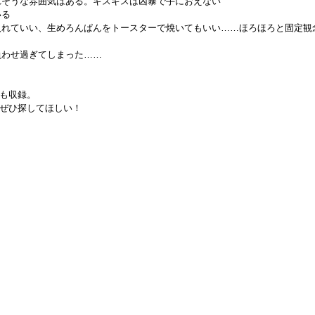
れそうな雰囲気はある。ギスギスは凶暴で手におえない
いる
入れていい、生めろんぱんをトースターで焼いてもいい……ほろほろと固定観
負わせ過ぎてしまった……
首も収録。
もぜひ探してほしい！