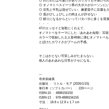
◎ わたわたは可愛げがありカリカリも手懐けら
◎ オノマトペスイーツ界の大ボスがローソンに
◎ 豆乳と牛乳は混ぜていい、麻婆茄子に豆腐を
◎ 底がびしょびしょの肉まんが許せない
◎ 頼りになるからといってバタバタに多くを背
- - -
47のエッセイと短歌にくわえて、
オノマトペをテーマにした〈あわあわ短歌〉32
カラーで収録した土人形48体に潜むオノマトペ
とぼけたカワイさがブームの予感。
そこはかとない可笑しみがたまらない。
他人のあわあわな日常がクセになる。
---
寺井奈緒美
出版社 ‏ : ‎ リトル・モア (2026/1/15)
単行本（ソフトカバー） ‏ : ‎ 220ページ
ISBN-10 ‏ : ‎ 4898156150
ISBN-13 ‏ : ‎ 978-4898156155
寸法 ‏ : ‎ 18.8 x 12.8 x 1.7 cm