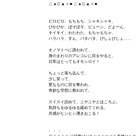
△ ● □ ▲ ○ ■ △ ● □ ▲ ○ ■
ピロピロ、もちもち、シャキシャキ、
ぴかぴか、ぼそぼそ、ビューン、どよーん、
キイキイ、わたわた、もちゃもちゃ、
ハラハラ、すん、バタバタ、びしょびしょ……
オノマトペに誘われて、
身のまわりのアレコレに目をやると、
日常はとってもオモシロイ！
ちょっと落ち込んで、
少し笑って、
変なものに目を奪われ、
奇妙な空想に救われて。
スイスイ読めて、ニヤニヤとほころぶ。
気持ちをゆるゆる緩めてくれる。
共感がヒシヒシ湧きおこる！
- - -