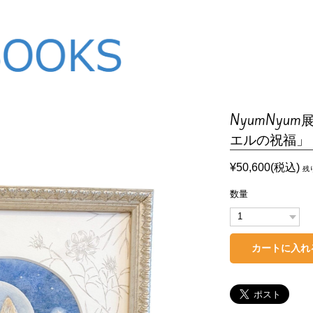
NyumNyu
エルの祝福」
¥50,600(税込)
残
数量