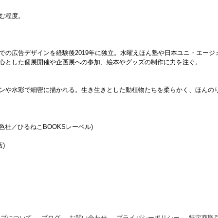
む程度。
での広告デザインを経験後2019年に独立。水曜えほん塾や日本ユニ・エージ
心とした個展開催や企画展への参加、絵本やグッズの制作に力を注ぐ。
ンや水彩で細密に描かれる。生き生きとした動植物たちを柔らかく、ほんの
色社／ひるねこBOOKSレーベル)
)
ップについて
ブログ
お問い合わせ
プライバシーポリシー
特定商取