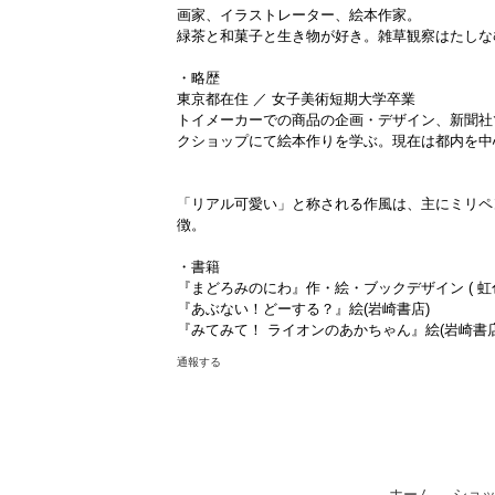
画家、イラストレーター、絵本作家。
緑茶と和菓子と生き物が好き。雑草観察はたしな
・略歴
東京都在住 ／ 女子美術短期大学卒業
トイメーカーでの商品の企画・デザイン、新聞社
クショップにて絵本作りを学ぶ。現在は都内を中
「リアル可愛い」と称される作風は、主にミリペ
徴。
・書籍
『まどろみのにわ』作・絵・ブックデザイン ( 虹
『あぶない！どーする？』絵(岩崎書店)
『みてみて！ ライオンのあかちゃん』絵(岩崎書店
通報する
ホーム
ショ