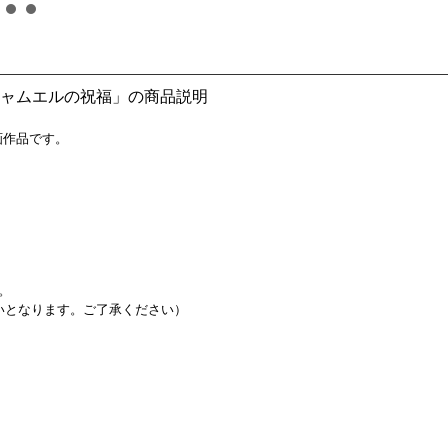
燦「ニャムエルの祝福」の商品説明
原画作品です。
。
いとなります。ご了承ください）