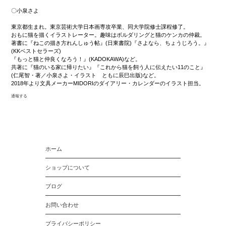
〇小泉さよ
東京都生まれ。東京芸術大学日本画専攻卒業、同大学院修士課程修了。
おもに猫を描くイラストレーター。趣味はボルダリングと猫のケンカの仲裁。
著書に『ねこの描き方れんしゅう帖』(日東書院)『さよなら、ちょうじろう。』
(KKベストセラーズ)
『もっと猫と仲良くなろう！』(KADOKAWA)など。
共著に『猫のいる家に帰りたい』『これから猫を飼う人に伝えたい11のこと』
(仁尾智・著／小泉さよ・イラスト ともに辰巳出版)など。
2018年より文具メーカーMIDORIのダイアリー・カレンダーのイラスト担当。
通報する
ホーム
ショップについて
ブログ
お問い合わせ
プライバシーポリシー