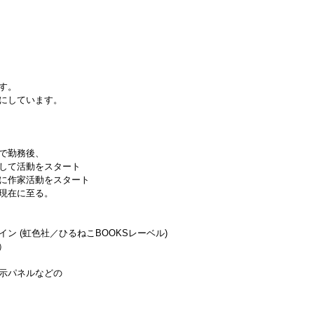
す。
にしています。
で勤務後、
して活動をスタート
に作家活動をスタート
現在に至る。
 (虹色社／ひるねこBOOKSレーベル)
）
示パネルなどの