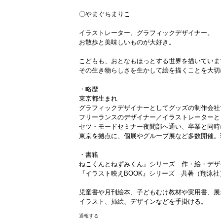
〇やまぐちまりこ
イラストレーター、グラフィックデザイナー。
お散歩と美味しいものが大好き。
こどもも、おとなもほっとする世界を描いていま
その生き物らしさを生かして絵を描くことを大切
・略歴
東京都生まれ
グラフィックデザイナーとしてグッズの制作会社
フリーランスのデザイナー／イラストレーターと
セツ・モードセミナー夜間部へ通い、卒業と同時
東京を拠点に、個展やグループ展など多数開催。
・書籍
ねこくんとねずみくん』シリーズ 作・絵・デザイン
『イラスト映えBOOK』シリーズ 共著（翔泳社
児童書や月刊絵本、子どもむけ教材や実用書、展
イラスト、挿絵、デザインなどを手掛ける。
通報する