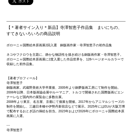
【＊著者サイン入り＊新品】寺澤智恵子作品集 まいにちの、
すてきないろいろの商品説明
ボローニャ国際絵本原画展2回入選 銅版画作家・寺澤智恵子の初作品集
ネコやフクロウを主題に、静かな物語性を描き続ける銅版画作家・寺澤智恵子。
ボローニャ国際絵本原画展に2度入選した作品世界を、128ページオールカラーで
収録した初作品集。
【著者プロフィール】
寺澤智恵子
銅版画家。武蔵野美術大学卒業後、2005年より銅夢版画工房にて制作を開始。
2006年以降、日本版画協会展やルーマニア、トルコで開催された国際版画ビエン
ナーレなど国内外の展覧会に多数出展。
2008年より東京、名古屋、京都にて個展を開催。2017年からアニマルシリーズの
制作を開始し、三越日本橋や伊勢丹新宿店などで展示。2025年にはEUが大阪万博
で配布するおとぎ話の挿絵を担当。2023年および2026年にボローニャ国際絵本原
画展に入選。
---
寺澤智恵子