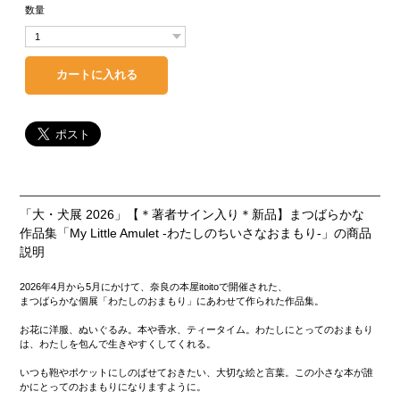
数量
「大・犬展 2026」【＊著者サイン入り＊新品】まつばらかな
作品集「My Little Amulet -わたしのちいさなおまもり-」の商品
説明
2026年4月から5月にかけて、奈良の本屋itoitoで開催された、
まつばらかな個展「わたしのおまもり」にあわせて作られた作品集。
お花に洋服、ぬいぐるみ。本や香水、ティータイム。わたしにとってのおまもり
は、わたしを包んで生きやすくしてくれる。
いつも鞄やポケットにしのばせておきたい、大切な絵と言葉。この小さな本が誰
かにとってのおまもりになりますように。