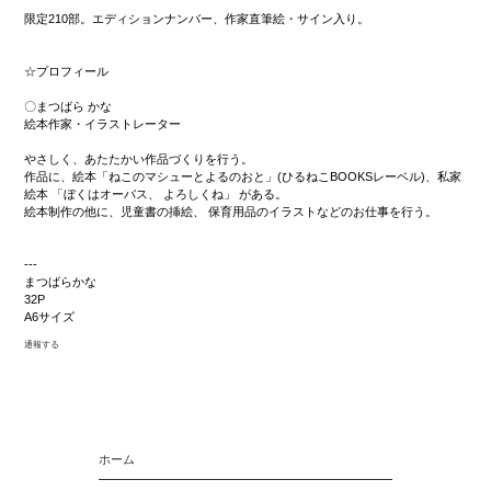
限定210部。エディションナンバー、作家直筆絵・サイン入り。
☆プロフィール
〇まつばら かな
絵本作家・イラストレーター
やさしく、あたたかい作品づくりを行う。
作品に、絵本「ねこのマシューとよるのおと」(ひるねこBOOKSレーベル)、私家
絵本 「ぼくはオーバス、 よろしくね」 がある。
絵本制作の他に、児童書の挿絵、 保育用品のイラストなどのお仕事を行う。
---
まつばらかな
32P
A6サイズ
通報する
ホーム