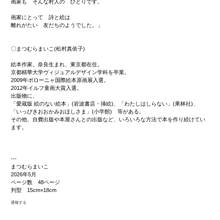
画家も そんな村人の ひとりです。
画家にとって 詩と絵は
離れがたい 友だちのようでした。」
〇まつむらまいこ(松村真依子)
絵本作家。奈良生まれ、東京都在住。
京都精華大学ヴィジュアルデザイン学科を卒業。
2009年ボローニャ国際絵本原画展入選。
2012年イルフ童画大賞入選。
出版物に、
「愛蔵版 絵のない絵本」(岩波書店・挿絵)、「わたしはしらない」(果林社)、
「いっぴきおおかみおほしさま」(小学館) 等がある。
その他、自費出版や本屋さんとの出版など、いろいろな方法で本を作り続けてい
ます。
---
まつむらまいこ
2026年5月
ページ数 48ページ
判型 15cm×18cm
通報する