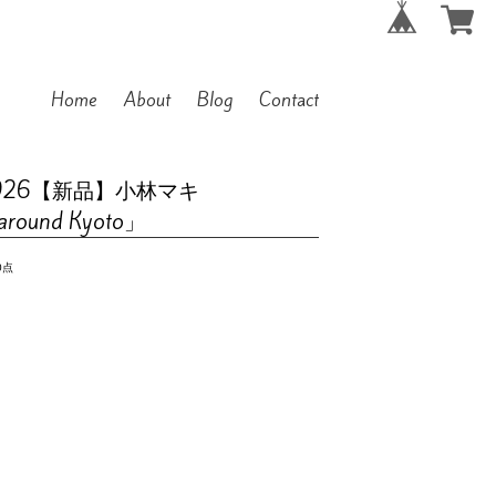
Home
About
Blog
Contact
026【新品】小林マキ
 around Kyoto」
0点