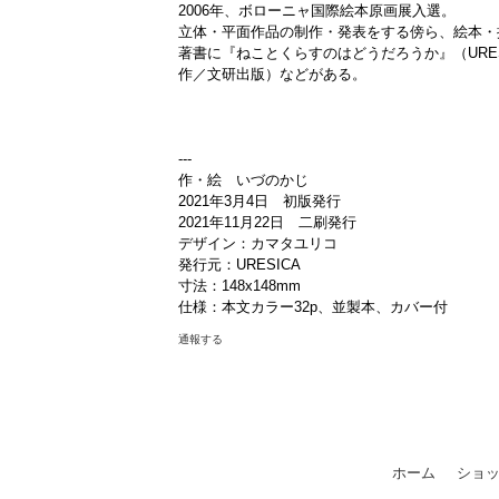
2006年、ボローニャ国際絵本原画展入選。
立体・平面作品の制作・発表をする傍ら、絵本・
著書に『ねことくらすのはどうだろうか』（URE
作／文研出版）などがある。
---
作・絵 いづのかじ
2021年3月4日 初版発行
2021年11月22日 二刷発行
デザイン：カマタユリコ
発行元：URESICA
寸法：148x148mm
仕様：本文カラー32p、並製本、カバー付
通報する
ホーム
ショ