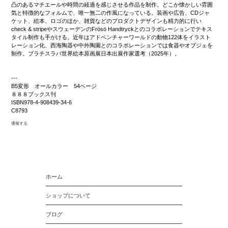
凸のあるマチエールや時間の経過を感じさせる作品を制作。どこか懐かしい雰囲
気と特徴的なフォルムで、唯一無二の作風になっている。装画や広告、CDジャ
ケット、絵本、ロゴのほか、雑貨などのプロダクトデザインも精力的に行い
check & stripeやスウェーデンのFrösö Handtryckとのコラボレーションでテキス
タイル制作も手がける。近年はアドベンチャーワールドの動物122体をイラスト
レーション化、西海陶器や中外陶園とのコラボレーションでは食器やオブジェを
制作。ブラチスラバ世界絵本原画展日本出展作家選考（2025年）。
---
B5変形 オールカラー 54ページ
８８８ブックス刊
ISBN978-4-908439-34-6
C8793
通報する
ホーム
ショップについて
ブログ