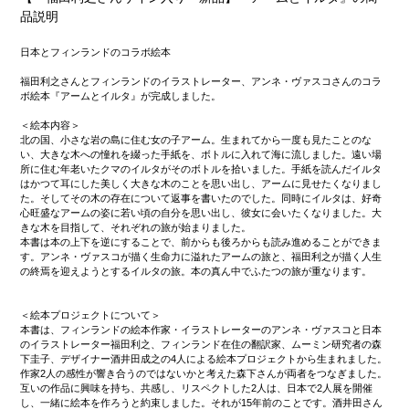
品説明
日本とフィンランドのコラボ絵本
福田利之さんとフィンランドのイラストレーター、アンネ・ヴァスコさんのコラ
ボ絵本『アームとイルタ』が完成しました。
＜絵本内容＞
北の国、小さな岩の島に住む女の子アーム。生まれてから一度も見たことのな
い、大きな木への憧れを綴った手紙を、ボトルに入れて海に流しました。遠い場
所に住む年老いたクマのイルタがそのボトルを拾いました。手紙を読んだイルタ
はかつて耳にした美しく大きな木のことを思い出し、アームに見せたくなりまし
た。そしてその木の存在について返事を書いたのでした。同時にイルタは、好奇
心旺盛なアームの姿に若い頃の自分を思い出し、彼女に会いたくなりました。大
きな木を目指して、それぞれの旅が始まりました。
本書は本の上下を逆にすることで、前からも後ろからも読み進めることができま
す。アンネ・ヴァスコが描く生命力に溢れたアームの旅と、福田利之が描く人生
の終焉を迎えようとするイルタの旅。本の真ん中でふたつの旅が重なります。
＜絵本プロジェクトについて＞
本書は、フィンランドの絵本作家・イラストレーターのアンネ・ヴァスコと日本
のイラストレーター福田利之、フィンランド在住の翻訳家、ムーミン研究者の森
下圭子、デザイナー酒井田成之の4人による絵本プロジェクトから生まれました。
作家2人の感性が響き合うのではないかと考えた森下さんが両者をつなぎました。
互いの作品に興味を持ち、共感し、リスペクトした2人は、日本で2人展を開催
し、一緒に絵本を作ろうと約束しました。それが15年前のことです。酒井田さん