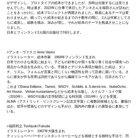
がデザインし、プロトタイプの絵本ができましたが、当時は出版するには至りま
せんでした。時は過ぎ、2023年に仕事で来日したアンネさんを福田さんが訪ねた
ことをきっかけに、絵本プロジェクトが再開されました。根底にあるテーマは変
わりませんが、眠っていた絵本が起きるまでの十数年の間に、2人は作家としてさ
らに成長し、経験を積み、深みが増し、それが絵本のテーマを熟成させことにな
りました。
日本とフィンランド2カ国の出版社で刊行します。
○アンネ・ヴァスコ Anne Vasko
イラストレーター、絵本作家 1969年フィンランド生まれ
日常での小さな発見に始まり、子どもの好奇心や我々を取り巻く社会や環境への
視点から作品を生み出している。手描きとデジタル表現が融合した絵は、タッ
チ、リズム、フォルムが言葉と同じくらい物語性を持って読者に届いている。さ
らに彼女が作る世界は詩的でありながら繊細でユーモアがあり、注目されてい
る。
これまでEtana Editions、Tammi、WSOY、Schildts ＆ S.derstr.ms、NubeOcho、
Art House、Vinhan kustantamoなどから絵本を出版し、ルドルフ・コイヴ賞
（2010年）、WSOY出版の文学財団による特別賞（2014年）などを受賞。
ALMA（アストリッド・リンドグレーン記念文学賞）に複数回候補となる。書籍の
ほか、切手や壁画などのデザインも手がけ、国内外の数多くの展覧会に参加して
いる。
○福田利之 Toshiyuki Fukuda
イラストレーター 1967年大阪生まれ
ティッシュペーパーやインスタントコーヒーなどを画材とする独特な手法で、凹