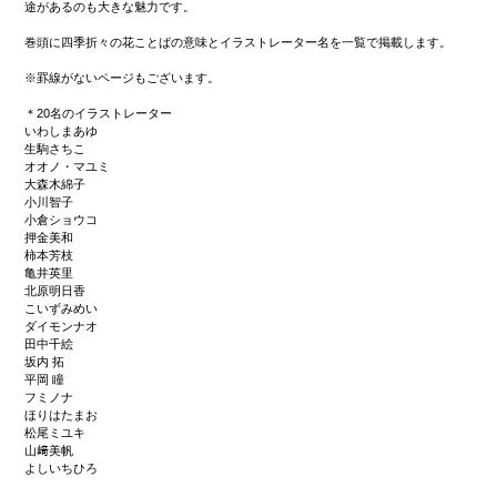
途があるのも大きな魅力です。
巻頭に四季折々の花ことばの意味とイラストレーター名を一覧で掲載します。
※罫線がないページもございます。
＊20名のイラストレーター
いわしまあゆ
生駒さちこ
オオノ・マユミ
大森木綿子
小川智子
小倉ショウコ
押金美和
柿本芳枝
亀井英里
北原明日香
こいずみめい
ダイモンナオ
田中千絵
坂内 拓
平岡 瞳
フミノナ
ほりはたまお
松尾ミユキ
山﨑美帆
よしいちひろ