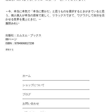
～今、本当に本気で「本当に豊かだ」と思うものを選択するときがきていると思
う。個人個人が本当の意味で楽しく、リラックスできて、ワクワクして自分を活
かせる世界を選ぶときだ。～
服部みれい
出版社：エムエム・ブックス
88ページ
ISBN：9784906817238
通報する
ホーム
ショップについて
ブログ
お問い合わせ