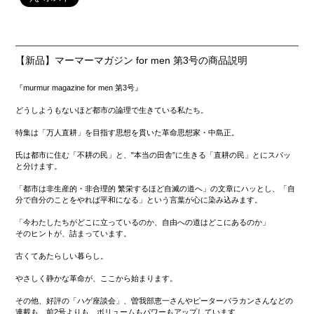
【新品】マーマーマガジン for men 第3号の商品説明
『murmur magazine for men 第3号』
どうしようもないほど都市の論理で生きている私たち。
特集は「万人直耕」を目指す思想を貫いた革命思想家・中島正。
氏は都市に住む「不耕の民」と、"本当の田舎”に生きる「直耕の民」とにスパッ
と分けます。
「都市は非生産的・非合理的 繁栄するほど自滅の道へ」の文章にハッとし、「自
分で自分のことをやれば平和になる」という言葉が心に染み込みます。
「今わたしたちがどこに立っているのか、自由への道はどこにあるのか」
そのヒントが、詰まっています。
古くてあたらしい暮らし。
やさしく静かな革命が、ここから始まります。
その他、好評の「ハゲ座談会」、曽我部恵一さんやピーターバラカンさんなどの
連載も。前2号よりも、ボリュームもパワーもアップしています。