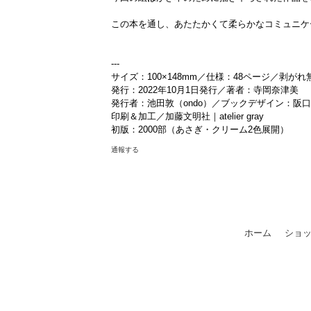
この本を通し、あたたかくて柔らかなコミュニケ
---
サイズ：100×148mm／仕様：48ページ／剥
発行：2022年10月1日発行／著者：寺岡奈津美
発行者：池田敦（ondo）／ブックデザイン：阪口
印刷＆加工／加藤文明社｜atelier gray
初版：2000部（あさぎ・クリーム2色展開）
通報する
ホーム
ショ