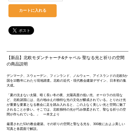
【新品】北欧モダンチャーチ&チャペル 聖なる光と祈りの空間
の商品説明
デンマーク、スウェーデン、フィンランド、ノルウェー、アイスランドの北欧5か
国を10数年にわたり現地踏査。北欧の近代・現代教会建築デザイン、日本初の集
大成。
「夏の沈まない太陽、暗く長い冬の夜、太陽高度の低い光、オーロラの出現な
ど、北欧諸国には、北の地ゆえの独特な光の文化が醸成されている。とりわけ光
が重要な要素となる教会に足を踏み入れると、この上なく美しい光と空間に魅了
されることが多い。そこでは、北欧独特の光が巧み懐柔されて、聖なる祈りの空
間が作られている。」 ー本文より
厳選された53の教会建築。その祈りの空間と聖なる光を、300枚におよぶ美しい
写真と各図面で解説。