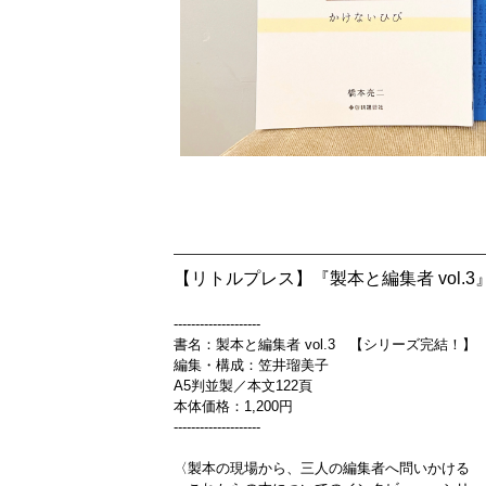
【リトルプレス】『製本と編集者 vol.
--------------------
書名：製本と編集者 vol.3 【シリーズ完結！】
編集・構成：笠井瑠美子
A5判並製／本文122頁
本体価格：1,200円
--------------------
〈製本の現場から、三人の編集者へ問いかける