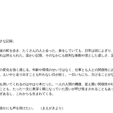
さな記録。
波の町を歩き、たくさんの人と会った。旅をしていても、日常は頭によぎり
れは抑えられた。温かい記憶、そのなかにも鋭利な衝動や漠とした虚しさ、
の変化を強く感じる。年齢や環境のせいではなく、仕事とも人との関係性に
、えいやと走り出すことも叶わない日が続く。一日いちにち、欠けることが
も啓いてくれるのはやはり本だった。一人の人間の機微、捉え難い関係性や
ことも、たった一文に奥深く横になっていた思いが呼び覚まされることもあ
ずあるし、これからも生まれてくる。
誰かにも声を掛けたい。 （まえがきより）