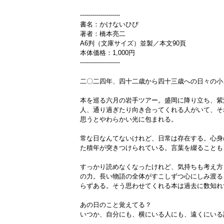
--------------------
書名：かけないひび
著者：橋本亮二
A6判（文庫サイズ）並製／本文90頁
本体価格：1,000円
--------------------
二〇二四年、四十二歳から四十三歳への日々の小
本を巡る六月の岩手ツアー。盛岡に降り立ち、紫
人、通り過ぎたり向き合ってくれる人がいて、そ
思うとやわらかい光に包まれる。
常な日なんてないけれど、日常は存在する。心身
た積年が突きつけられている。言葉を綴ることも
すっかり読めなくなったけれど、気持ちも考え方
の力。長い物語の全体がすこしずつ心にしみ渡る
らずある。そう思わせてくれる本は過去に数知れ
あの日のこと覚えてる？
いつか、自分にも、横にいる人にも、遠くにいる