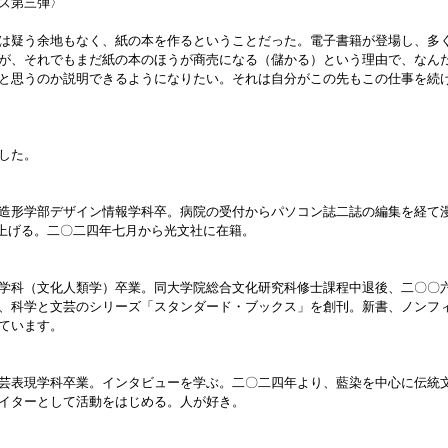
ズ第三弾〉
は疑う余地もなく、紙の本を作るということだった。電子書籍が登場し、多
が、それでもまだ紙の本のほうが商売になる（儲かる）という理由で、なん
と思うのか説明できるようになりたい。それは自分がこの先もこの仕事を続
した。
造形学部デザイン情報学科卒。病院の受付からパソコン誌二誌の編集を経て漫
ち上げる。二〇二四年七月から光文社に在籍。
学科（文化人類学）卒業。同大学院総合文化研究科修士課程中退後、二〇〇
、科学と文芸のシリーズ「スタンダード・ブックス」を創刊。新書、ノンフ
ています。
芸表現学科卒業。インタビューを学ぶ。二〇二四年より、藍染を中心に伝統
イターとして活動をはじめる。人が好き。