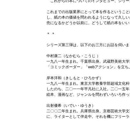
これからの本についてのインタビュー、シリー
これまでの出版業界にとって本を作るということ
し、紙の本の価値を問われるようになって久しい
売になるかどうか以前に、どうして紙の本をいい
＊ ＊
シリーズ第三弾は、以下のお三方にお話を伺いま
中村康二（なかむら・こうじ ）
一九八一年生まれ。千葉県出身。武蔵野美術大学
「コミックボーダー」「webアクション」を立
岸本洋和（きしもと・ひろかず）
一九八一年生まれ。東京大学教養学部超域文化科
したのち、二〇一一年平凡社に入社。二〇一五年
絵本、漫画など、ジャンルを問わずいろいろ作っ
出射優希（いでい・ゆうき）
二〇〇二年生まれ。兵庫県出身。京都芸術大学文
に、ライターとして伴走中。それを機にフリーラ