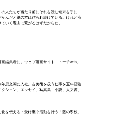
くの人たちが当たり前にそれを読む端末を手に
だかんだと紙の本は作られ続けている。けれど商
けていく理由に繋がるはずだからだ。
画編集者に。ウェブ漫画サイト「トーチweb」
六年思文閣に入社。古美術を扱う仕事を五年経験
ィクション、エッセイ、写真集、小説、人文書、
文化を伝える・受け継ぐ活動を行う「藍の學校」