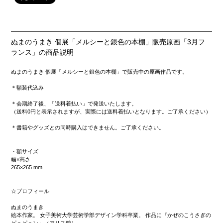
ぬまのうまき 個展「メルシーと銀色の本棚」販売原画「3月フ
ランス」の商品説明
ぬまのうまき 個展「メルシーと銀色の本棚」で販売中の原画作品です。
＊額装代込み
＊会期終了後、「送料着払い」で発送いたします。
（送料0円と表示されますが、実際には送料着払いとなります。ご了承ください）
＊書籍やグッズとの同時購入はできません。ご了承ください。
・額サイズ
幅×高さ
265×265 mm
☆プロフィール
ぬまのうまき
絵本作家。 女子美術大学芸術学部デザイン学科卒業。 作品に『かぜのこうさぎの
ピュピュン』（アリス館）