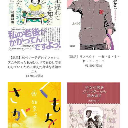
【新品】リスペクト ―Ｒ・Ｅ・Ｓ・
【新品】50代で一足遅れてフェミニ
Ｐ・Ｅ・Ｃ・Ｔ
ズムを知った私がひとりで安心して暮
¥1,595(税込)
らしていくために考えた身近な政治の
こと
¥1,980(税込)