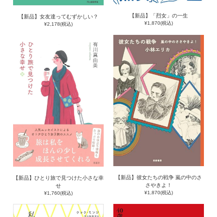
【新品】「烈女」の一生
【新品】女友達ってむずかしい？
¥1,870(税込)
¥2,178(税込)
【新品】彼女たちの戦争 嵐の中のさ
【新品】ひとり旅で見つけた小さな幸
さやきよ！
せ
¥1,870(税込)
¥1,760(税込)